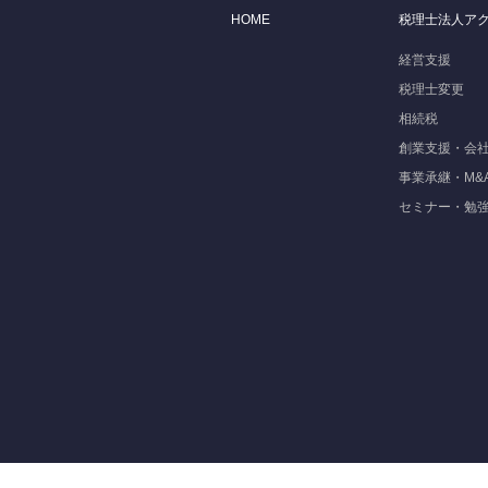
HOME
税理士法人ア
経営支援
税理士変更
相続税
創業支援・会
事業承継・M&
セミナー・勉