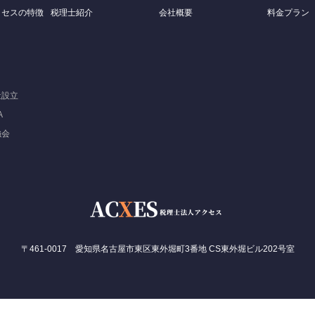
クセスの特徴
税理士紹介
会社概要
料金プラン
社設立
A
強会
〒461-0017 愛知県名古屋市東区東外堀町3番地 CS東外堀ビル202号室